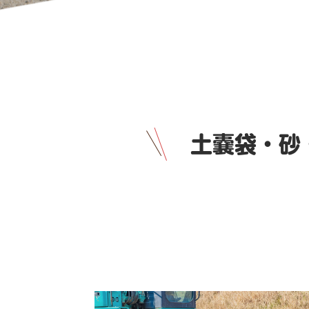
土嚢袋・砂