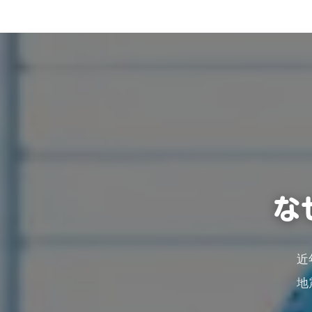
な
近
地