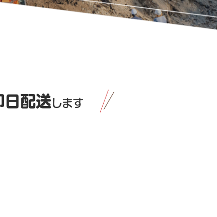
即日配送
します