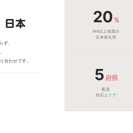
20
%
、日本
M6以上地震の
日本発生率
わらず、
す。
り合わせです。
5
府県
配送
対応エリア