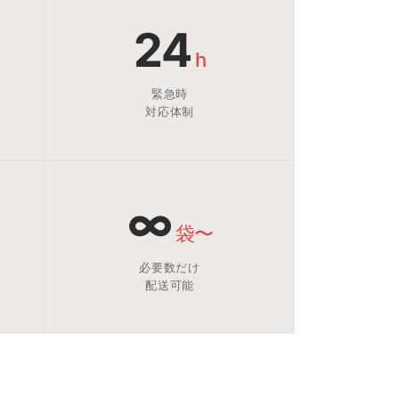
24
h
緊急時
対応体制
∞
袋〜
必要数だけ
配送可能