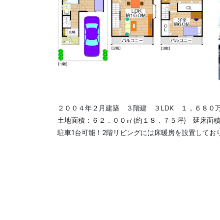
２００４年２月建築 ３階建 ３LDK １，６８０
土地面積：６２．００㎡(約１８．７５坪) 延床面積
駐車1台可能！2階リビングには床暖房を設置してお