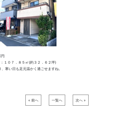
万円
：１０７．８５㎡(約３２．６２坪)
り、寒い日も足元温かく過ごせますね。
« 前へ
一覧へ
次へ »