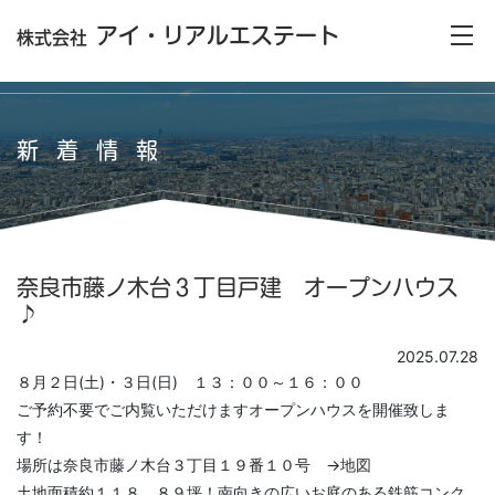
アイ・リアルエステート
株式会社
新着情報
奈良市藤ノ木台３丁目戸建 オープンハウス
♪
2025.07.28
８月２日(土)・３日(日) １３：００～１６：００
ご予約不要でご内覧いただけますオープンハウスを開催致しま
す！
場所は奈良市藤ノ木台３丁目１９番１０号 →
地図
土地面積約１１８．８９坪！南向きの広いお庭のある鉄筋コンク